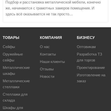
Подбор и расстановка металлической мебели, конечно
же, начинаются с грамотных замеров помещения. И
здесь всё оказывается не так просто…
ТОВАРЫ
КОМПАНИЯ
БИЗНЕСУ
Сейфы
О нас
Оптовикам
Оружейные
Контакты
Разработка ТЗ
сейфы
для торгов
Наши клиенты
Металлические
Проектирование
Отзывы
шкафы
Изготовление на
Новости
Металлические
заказ
стеллажи
Стеллажи для
склада
Шкафы для