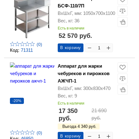
БСФ-110/7П
ВхШхГ, мм: 1050х700х1100
Вес, кг: 36
Есть в наличии
52 570 руб.
(0)
В корзину
Код:
71311
Аппарат для жарки
чебуреков и пирожков
АЖЧП-1
ВхШхГ, мм: 300х830х470
Вес, кг: 9
-20%
Есть в наличии
17 350
21 690
руб.
руб.
Выгода 4 340 руб.
(0)
В корзину
Код:
46850